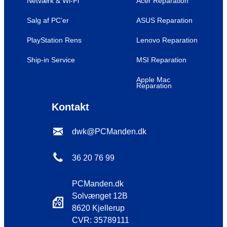
Netværk & Wi-Fi
Acer Reparation
Salg af PC’er
ASUS Reparation
PlayStation Rens
Lenovo Reparation
Ship-in Service
MSI Reparation
Apple Mac
Reparation
Kontakt
dwk@PCManden.dk
36 20 76 99
PCManden.dk
Solvænget 12B
8620 Kjellerup
CVR: 35789111