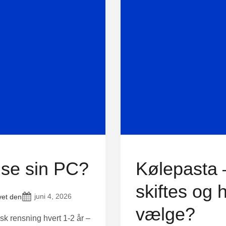
nse sin PC?
Kølepasta 
skiftes og 
juni 4, 2026
vet den
vælge?
isk rensning hvert 1-2 år –