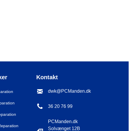
ker
Kontakt
dwk@PCManden.dk
aration
paration
36 20 76 99
eparation
PCManden.dk
eparation
Solvænget 12B