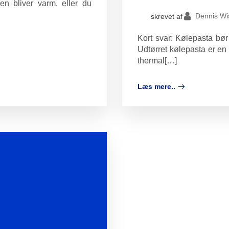
en bliver varm, eller du
Dennis Wis
skrevet af
Kort svar: Kølepasta bør 
Udtørret kølepasta er en
thermal[…]
Læs mere..