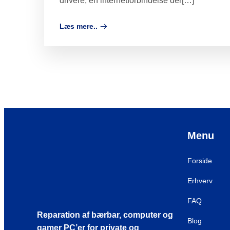
drivere, en internetforbindelse der[…]
Læs mere..
Menu
Forside
Erhverv
FAQ
Reparation af bærbar, computer og
Blog
gamer PC’er for private og