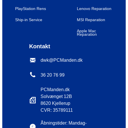
PlayStation Rens
Lenovo Reparation
Ship-in Service
MSI Reparation
Apple Mac
Reparation
Kontakt
dwk@PCManden.dk
36 20 76 99
PCManden.dk
Solvænget 12B
8620 Kjellerup
CVR: 35789111
Åbningstider: Mandag-