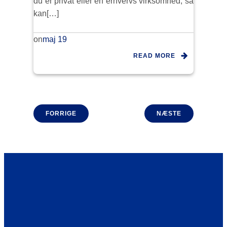
du er privat eller en erhvervs virksomhed, så
kan[…]
maj 19
on
READ MORE
FORRIGE
NÆSTE